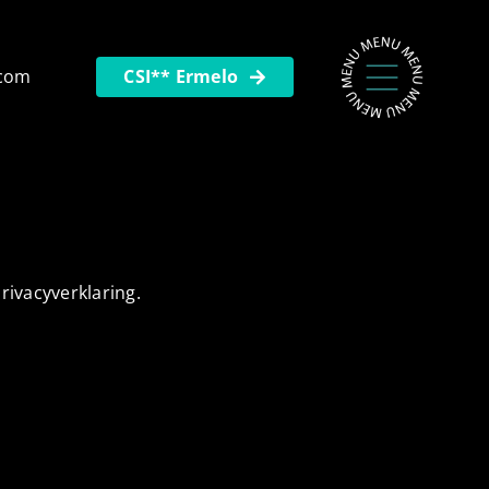
.com
CSI** Ermelo
rivacyverklaring.