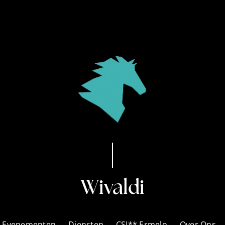
Wivaldi
Evenementen
Diensten
CSI** Ermelo
Over Ons