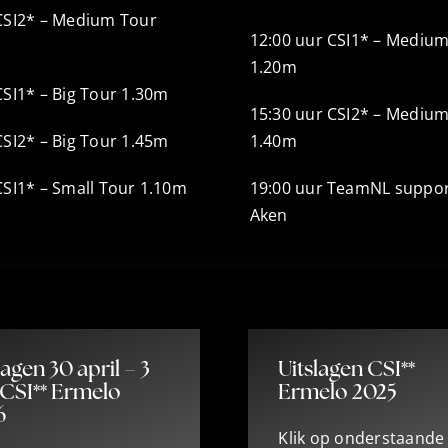
CSI2* – Medium Tour
12:00 uur CSI1* – Mediu
1.20m
CSI1* – Big Tour 1.30m
15:30 uur CSI2* – Mediu
CSI2* – Big Tour 1.45m
1.40m
CSI1* – Small Tour 1.10m
19:00 uur TeamNL suppo
Aken
lagen 30 april – 3
Uitslagen CSI**
 CSI** Ermelo
Ermelo 2025
6
Klik op onderstaande