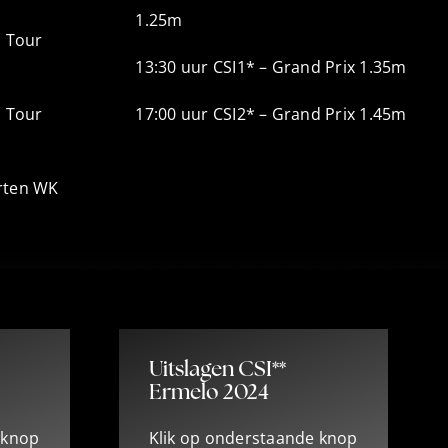
1.25m
m Tour
13:30 uur CSI1* – Grand Prix 1.35m
m Tour
17:00 uur CSI2* – Grand Prix 1.45m
rten WK
Uitslagen CSI**
Ermelo 2024
 knop
Klik op onderstaande knop