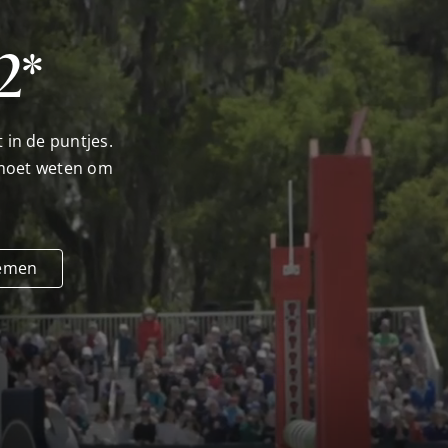
2*
 in de puntjes.
e moet weten om
nemen